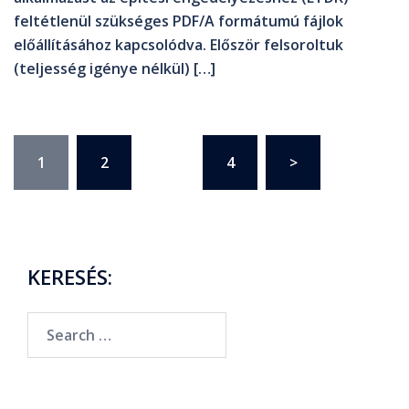
feltétlenül szükséges PDF/A formátumú fájlok
előállításához kapcsolódva. Először felsoroltuk
(teljesség igénye nélkül) […]
1
2
…
4
>
KERESÉS: