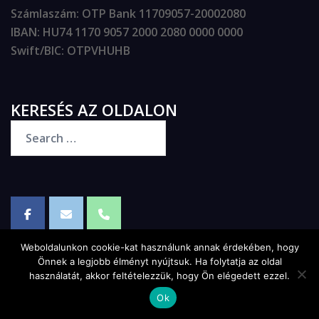
Számlaszám
: OTP Bank 11709057-20002080
IBAN
: HU74 1170 9057 2000 2080 0000 0000
Swift/BIC
: OTPVHUHB
KERESÉS AZ OLDALON
Weboldalunkon cookie-kat használunk annak érdekében, hogy
Önnek a legjobb élményt nyújtsuk. Ha folytatja az oldal
használatát, akkor feltételezzük, hogy Ön elégedett ezzel.
© 2026 NAZCA Mérnökiroda
Ok