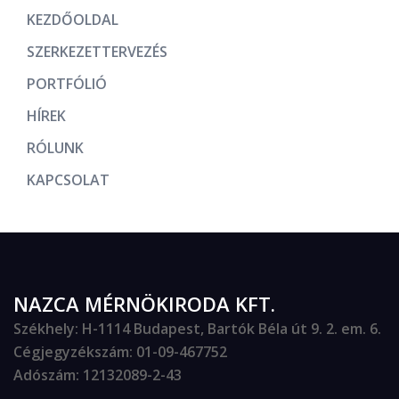
KEZDŐOLDAL
SZERKEZETTERVEZÉS
PORTFÓLIÓ
HÍREK
RÓLUNK
KAPCSOLAT
NAZCA MÉRNÖKIRODA KFT.
Székhely
: H-1114 Budapest, Bartók Béla út 9. 2. em. 6.
Cégjegyzékszám
: 01-09-467752
Adószám
: 12132089-2-43