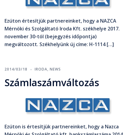
Ezúton értesítjük partnereinket, hogy a NAZCA
Mérnöki és Szolgáltató Iroda Kft. székhelye 2017.
november 30-tól (bejegyzés időpontja)
megváltozott. Székhelyünk új címe: H-1114 […]
2014/03/18
IRODA
,
NEWS
Számlaszámváltozás
Ezúton is értesítjük partnereinket, hogy a Nazca
Mérnöki és Szolgáltató kft. bankszámlaszáma 2014.