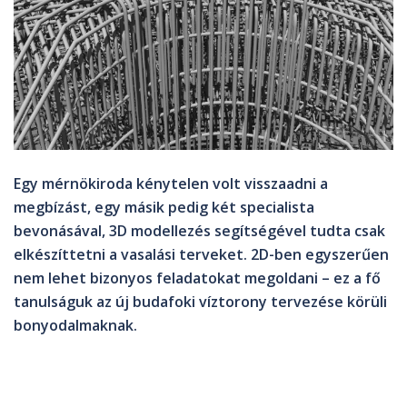
Egy mérnökiroda kénytelen volt visszaadni a
megbízást, egy másik pedig két specialista
bevonásával, 3D modellezés segítségével tudta csak
elkészíttetni a vasalási terveket. 2D-ben egyszerűen
nem lehet bizonyos feladatokat megoldani – ez a fő
tanulságuk az új budafoki víztorony tervezése körüli
bonyodalmaknak.