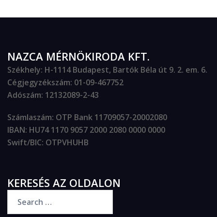
NAZCA MÉRNÖKIRODA KFT.
Székhely
: H-1114 Budapest, Bartók Béla út 9. 2. em. 6.
Cégjegyzékszám
: 01-09-467752
Adószám
: 12132089-2-43
Számlaszám
: OTP Bank 11709057-20002080
IBAN
: HU74 1170 9057 2000 2080 0000 0000
Swift/BIC
: OTPVHUHB
KERESÉS AZ OLDALON