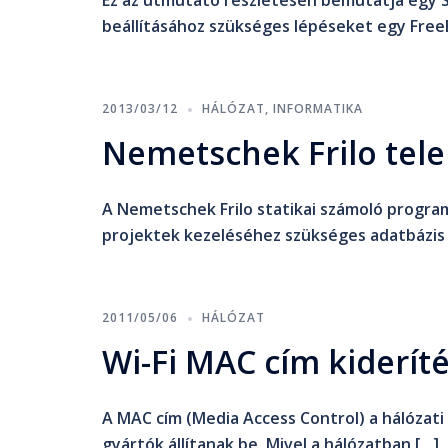
Ez az útmutató részletesen bemutatja egy 
beállításához szükséges lépéseket egy FreeB
2013/03/12
HÁLÓZAT
,
INFORMATIKA
Nemetschek Frilo tele
A Nemetschek Frilo statikai számoló program 
projektek kezeléséhez szükséges adatbázis k
2011/05/06
HÁLÓZAT
Wi-Fi MAC cím kiderít
A MAC cím (Media Access Control) a hálózati 
gyártók állítanak be. Mivel a hálózatban […]