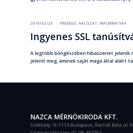
2010/02/23
FREEBSD
,
HÁLÓZAT
,
INFORMATIKA
Ingyenes SSL tanúsítv
A legtöbb böngészőben hibaüzenet jelenik m
jelenít meg, aminek saját maga által aláírt t
NAZCA MÉRNÖKIRODA KFT.
Székhely
: H-1114 Budapest, Bartók Béla út 9. 
Cégjegyzékszám
: 01-09-467752