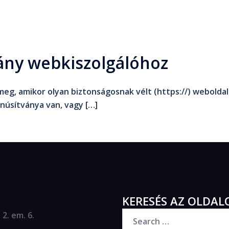
ány webkiszolgálóhoz
eg, amikor olyan biztonságosnak vélt (https://) weboldal
anúsítványa van, vagy […]
KERESÉS AZ OLDAL
2. em. 6.