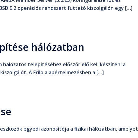
SAMBA Member Server (3.6.23) konfigurálásához és
SD 9.2 operációs rendszert futtató kiszolgálón egy […]
pítése hálózatban
hálózatos telepítéséhez először elő kell készíteni a
iszolgálót. A Frilo alapértelmezésben a […]
ése
eszközök egyedi azonosítója a fizikai hálózatban, amelyet