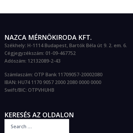
NAZCA MÉRNÖKIRODA KFT.
Székhely
: H-1114 Budapest, Bartók Béla út 9. 2. em. 6.
Cégjegyzékszám
: 01-09-467752
Adószám
: 12132089-2-43
Számlaszám
: OTP Bank 11709057-20002080
IBAN
: HU74 1170 9057 2000 2080 0000 0000
Swift/BIC
: OTPVHUHB
KERESÉS AZ OLDALON