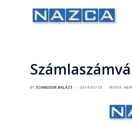
Számlaszámvál
BY
SCHNEIDER BALÁZS
2014/03/18
IRODA
,
NE