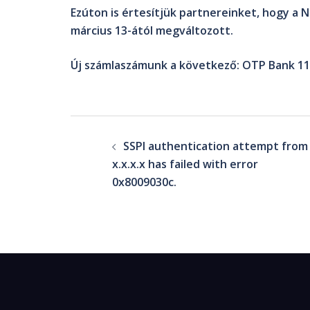
Ezúton is értesítjük partnereinket, hogy a
N
március 13-ától megváltozott.
Új számlaszámunk a következő:
OTP Bank 11
SSPI authentication attempt from
x.x.x.x has failed with error
0x8009030c.