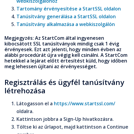
webkiszolgálóhoz
Tartomány érvényesítése a StartSSL oldalon
Tanúsítvány generálása a StartSSL oldalon
Tanúsítvány alkalmazása a webkiszolgálón
Megjegyzés
: Az
StartCom
által ingyenesen
kibocsátott
SSL
tanúsítványok mindig csak
1 évig
érvényesek. Ezt azt jelenti, hogy minden évben az
alábbi procedúrát újra végig kell csinálni. A
StartCom
hetekkel a lejárat előtt értesítést küld, hogy időben
meg lehessen újítani az érvényességet.
Regisztrálás és ügyfél tanúsítvány
létrehozása
Látogasson el a
https://www.startssl.com/
oldalra.
Kattintson jobbra a
Sign-Up
hivatkozásra.
Töltse ki az űrlapot, majd kattintson a
Continue