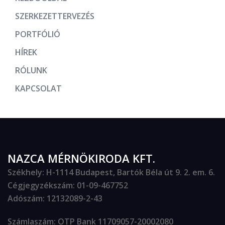
SZERKEZETTERVEZÉS
PORTFÓLIÓ
HÍREK
RÓLUNK
KAPCSOLAT
NAZCA MÉRNÖKIRODA KFT.
Székhely
: H-1114 Budapest, Bartók Béla út 9. 2. em. 6.
Cégjegyzékszám
: 01-09-467752
Adószám
: 12132089-2-43
Számlaszám
: OTP Bank 11709057-20002080