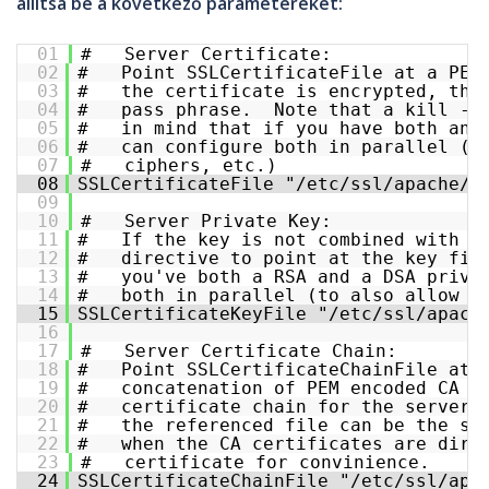
állítsa be a következő paramétereket:
01
#   Server Certificate:
02
#   Point SSLCertificateFile at a PEM
03
#   the certificate is encrypted, the
04
#   pass phrase.  Note that a kill -H
05
#   in mind that if you have both an 
06
#   can configure both in parallel (t
07
#   ciphers, etc.)
08
SSLCertificateFile "/etc/ssl/apache/e
09
10
#   Server Private Key:
11
#   If the key is not combined with t
12
#   directive to point at the key fil
13
#   you've both a RSA and a DSA priva
14
#   both in parallel (to also allow t
15
SSLCertificateKeyFile "/etc/ssl/apach
16
17
#   Server Certificate Chain:
18
#   Point SSLCertificateChainFile at 
19
#   concatenation of PEM encoded CA c
20
#   certificate chain for the server 
21
#   the referenced file can be the sa
22
#   when the CA certificates are dire
23
#   certificate for convinience.
24
SSLCertificateChainFile "/etc/ssl/apa