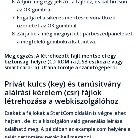
Adjon meg egy jelszót a fájlhoz, és kattintson
az
OK
gombra.
Fogadja el a sikeres mentésre vonatkozó
üzenetet az
OK
gombbal.
Zárja be a még megnyitott párbeszédpaneleket
a megfelelő gombokra kattintva.
Megjegyzés
: A létrehozott fájlt mentse el egy
biztonsági helyre (CD-ROM-ra ,USB eszközre vagy
smart card-ra). Utána törölje a számítógépéről.
Privát kulcs (key) és tanúsítvány
aláírási kérelem (csr) fájlok
létrehozása a webkiszolgálóhoz
Ezeket a fájlokat a StartCom oldalán is végre lehet
hajtani, de itt a kiszolgálón való generálás leírása
található meg. A példában az
example.com
helyére a
saját tartomány nevét kell megadni.