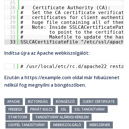
25
26
#   Certificate Authority (CA):
27
#   Set the CA certificate verificati
28
#   certificates for client authentic
29
#   huge file containing all of them 
30
#   Note: Inside SSLCACertificatePath
31
#         to point to the certificate
32
#         Makefile to update the hash
33
SSLCACertificateFile "/etc/ssl/apache
Indítsa újra az
Apache
webkiszolgálót:
1
# /usr/local/etc/rc.d/apache22 restar
Ezután a
https://example.com
oldal már hibaüzenet
nélkül fog megnyílni a böngészőben.
APACHE
BIZTONSÁG
BÖNGÉSZŐ
CLIENT CERTIFICATE
FREEBSD
PRIVÁT KULCS
SSL
SSL TANÚSÍTVÁNY
STARTCOM
TANÚSÍTVÁNY ALÁÍRÁSI KÉRELEM
ÜGYFÉL TANÚSÍTVÁNY
WEBKISZOLGÁLÓ
WEBSZERVER