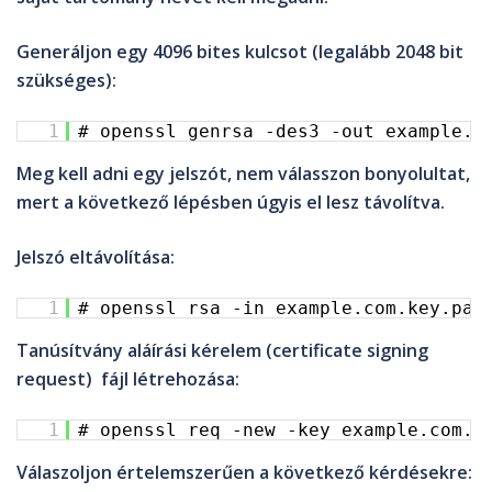
Generáljon egy 4096 bites kulcsot (legalább 2048 bit
szükséges):
1
# openssl genrsa -des3 -out example.c
Meg kell adni egy jelszót, nem válasszon bonyolultat,
mert a következő lépésben úgyis el lesz távolítva.
Jelszó eltávolítása:
1
# openssl rsa -in example.com.key.pas
Tanúsítvány aláírási kérelem (certificate signing
request) fájl létrehozása:
1
# openssl req -new -key example.com.k
Válaszoljon értelemszerűen a következő kérdésekre: