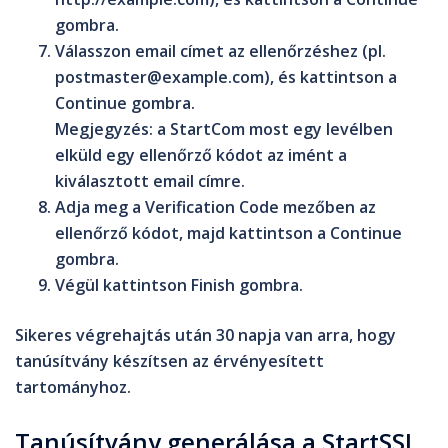
gombra.
Válasszon email címet az ellenőrzéshez (pl.
postmaster@example.com), és kattintson a
Continue
gombra.
Megjegyzés
: a
StartCom
most egy levélben
elküld egy ellenőrző kódot az imént a
kiválasztott email címre.
Adja meg a
Verification Code
mezőben az
ellenőrző kódot, majd kattintson a
Continue
gombra.
Végül kattintson
Finish
gombra.
Sikeres végrehajtás után 30 napja van arra, hogy
tanúsítvány készítsen az érvényesített
tartományhoz.
Tanúsítvány generálása a StartSSL