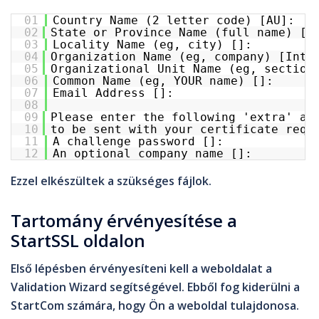
01
Country Name (2 letter code) [AU]:
02
State or Province Name (full name) [S
03
Locality Name (eg, city) []:
04
Organization Name (eg, company) [Inte
05
Organizational Unit Name (eg, section
06
Common Name (eg, YOUR name) []:
07
Email Address []:
08
09
Please enter the following 'extra' at
10
to be sent with your certificate requ
11
A challenge password []:
12
An optional company name []:
Ezzel elkészültek a szükséges fájlok.
Tartomány érvényesítése a
StartSSL oldalon
Első lépésben érvényesíteni kell a weboldalat a
Validation Wizard
segítségével. Ebből fog kiderülni a
StartCom
számára, hogy Ön a weboldal tulajdonosa.