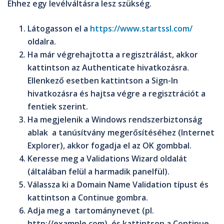
Ehhez egy levélváltásra lesz szükség.
Látogasson el a
https://www.startssl.com/
oldalra.
Ha már végrehajtotta a regisztrálást, akkor
kattintson az
Authenticate
hivatkozásra.
Ellenkező esetben kattintson a
Sign-In
hivatkozásra és hajtsa végre a regisztrációt a
fentiek szerint.
Ha megjelenik a
Windows rendszerbiztonság
ablak a tanúsítvány megerősítéséhez (Internet
Explorer), akkor fogadja el az
OK
gombbal.
Keresse meg a
Validations Wizard
oldalát
(általában felül a harmadik panelfül).
Válassza ki a
Domain Name Validation
típust és
kattintson a
Continue
gombra.
Adja meg a tartománynevet (pl.
http://example.com), és kattintson a
Continue