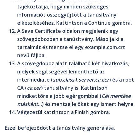
tájékoztatja, hogy minden szükséges
információt összegyűjtött a tanúsítvány
elkészítéséhez. Kattintson a
Continue
gombra.
A
Save Certificate
oldalon megjelenik egy
szövegdobozban a tanúsítvány. Másolja ki a
tartalmát és mentse el egy
example.com.crt
nevű fájlba.
A szövegdoboz alatt található két hivatkozás,
melyek segítségével lementhető az
intermediate
(
sub.class1.server.ca.cer
) és a
root
CA
(
ca.cer
) tanúsítvány is. Kattintson
mindkettőre a jobb egérgombbal (
Cél mentése
másként…
) és mentse le őket egy ismert helyre.
Végezetül kattintson a
Finish
gombra.
Ezzel befejeződött a tanúsítvány generálása.