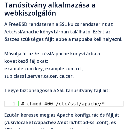
Tanúsítvány alkalmazása a
webkiszolgálón
A FreeBSD rendszeren a SSL kulcs rendszerint az
/etc/ssl/apache
könyvtárban található. Ezért az
összes szükséges fájlt ebbe a mappába kell helyezni.
Másolja át az
/etc/ssl/apache
könyvtárba a
következő fájlokat:
example.com.key
,
example.com.crt
,
sub.class1.server.ca.cer
,
ca.cer
.
Tegye biztonságossá a
SSL
tanúsítvány fájljait:
1
# chmod 400 /etc/ssl/apache/*
Ezután keresse meg az
Apache
konfigurációs fájlját
(
/usr/local/etc/apache22/extra/httpd-ssl.conf
), és