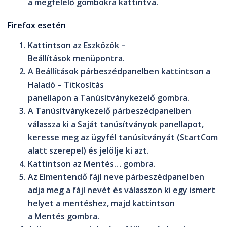
a megfelelő gombokra kattintva.
Firefox esetén
Kattintson az
Eszközök
–
Beállítások
menüpontra.
A
Beállítások
párbeszédpanelben kattintson a
Haladó – Titkosítás
panellapon a
Tanúsítványkezelő
gombra.
A
Tanúsítványkezelő
párbeszédpanelben
válassza ki a
Saját tanúsítványok
panellapot,
keresse meg az ügyfél tanúsítványát (StartCom
alatt szerepel) és jelölje ki azt.
Kattintson az
Mentés…
gombra.
Az
Elmentendő fájl neve
párbeszédpanelben
adja meg a fájl nevét és válasszon ki egy ismert
helyet a mentéshez, majd kattintson
a
Mentés
gombra.