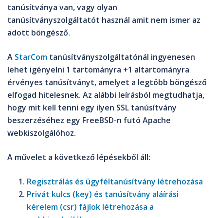
tanúsítványa van, vagy olyan
tanúsítványszolgáltatót használ amit nem ismer az
adott böngésző.
A
StarCom
tanúsítványszolgáltatónál ingyenesen
lehet igényelni 1 tartományra +1 altartományra
érvényes tanúsítványt, amelyet a legtöbb böngésző
elfogad hitelesnek. Az alábbi leírásból megtudhatja,
hogy mit kell tenni egy ilyen SSL tanúsítvány
beszerzéséhez egy
FreeBSD
-n futó
Apache
webkiszolgálóhoz.
A művelet a következő lépésekből áll:
Regisztrálás és ügyféltanúsítvány létrehozása
Privát kulcs (key) és tanúsítvány aláírási
kérelem (csr) fájlok létrehozása a