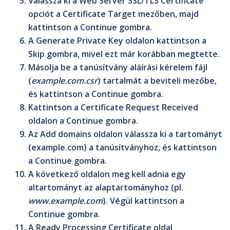
Válassza ki a
Web Server SSL/TLS Certificate
opciót a
Certificate Target
mezőben, majd
kattintson a
Continue
gombra.
A
Generate Private Key
oldalon kattintson a
Skip
gombra, mivel ezt már korábban megtette.
Másolja be a
tanúsítvány aláírási kérelem
fájl
(
example.com.csr
) tartalmát a beviteli mezőbe,
és kattintson a
Continue
gombra.
Kattintson a
Certificate Request Received
oldalon a
Continue
gombra.
Az
Add domains
oldalon válassza ki a tartományt
(example.com) a tanúsítványhoz, és kattintson
a
Continue
gombra.
A következő oldalon meg kell adnia egy
altartományt az alaptartományhoz (pl.
www.example.com
). Végül kattintson a
Continue
gombra.
A
Ready Processing Certificate
oldal