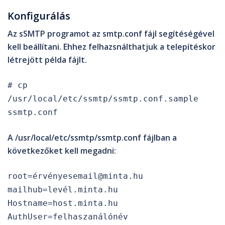
Konfigurálás
Az sSMTP programot az
smtp.conf
fájl segítéségével
kell beállítani. Ehhez felhazsnálthatjuk a telepítéskor
létrejött példa fájlt.
# cp
/usr/local/etc/ssmtp/ssmtp.conf.sample
ssmtp.conf
A
/usr/local/etc/ssmtp/ssmtp.conf
fájlban a
következőket kell megadni:
root=érvényesemail@minta.hu
mailhub=levél.minta.hu
Hostname=host.minta.hu
AuthUser=felhaszanálónév