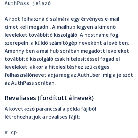
AuthPass=jelszó
A
root
felhasználó számára egy érvényes e-mail
címet kell megadni. A
mailhub
legyen a kimenő
leveleket továbbító kiszolgáló. A
hostname
fog
szerepelni a küldő számítógép neveként a levélben.
Amennyiben a
mailhub
sorában megadott leveleket
továbbító kiszolgáló csak hitelesítéssel fogad el
leveleket, akkor a hitelesítéshez szükséges
felhasználónevet adja meg az
AuthUser
, míg a jelszót
az
AuthPass
sorában.
Revaliases (fordított álnevek)
A következő paranccsal a példa fájlból
létrehozhatjuk a
revalises
fájlt:
# cp