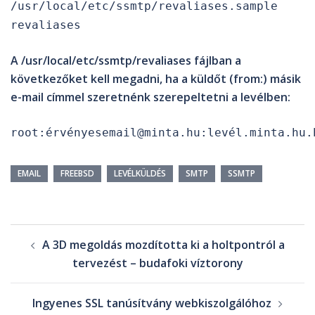
/usr/local/etc/ssmtp/revaliases.sample
revaliases
A
/usr/local/etc/ssmtp/revaliases
fájlban a
következőket kell megadni, ha a küldőt (from:) másik
e-mail címmel szeretnénk szerepeltetni a levélben:
root:érvényesemail@minta.hu:levél.minta.hu.
EMAIL
FREEBSD
LEVÉLKÜLDÉS
SMTP
SSMTP
A 3D megoldás mozdította ki a holtpontról a
tervezést – budafoki víztorony
Ingyenes SSL tanúsítvány webkiszolgálóhoz