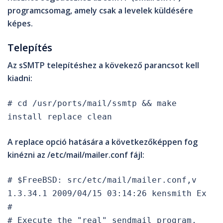
programcsomag, amely csak a levelek küldésére
képes.
Telepítés
Az sSMTP telepítéshez a kövekező parancsot kell
kiadni:
# cd /usr/ports/mail/ssmtp && make
install replace clean
A
replace
opció hatására a következőképpen fog
kinézni az
/etc/mail/mailer.conf
fájl:
# $FreeBSD: src/etc/mail/mailer.conf,v
1.3.34.1 2009/04/15 03:14:26 kensmith Ex
#
# Execute the "real" sendmail program,