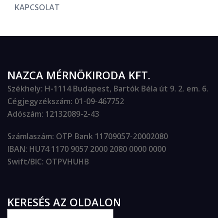
KAPCSOLAT
NAZCA MÉRNÖKIRODA KFT.
Székhely
: H-1114 Budapest, Bartók Béla út 9. 2. em. 6.
Cégjegyzékszám
: 01-09-467752
Adószám
: 12132089-2-43
Számlaszám
: OTP Bank 11709057-20002080
IBAN
: HU74 1170 9057 2000 2080 0000 0000
Swift/BIC
: OTPVHUHB
KERESÉS AZ OLDALON