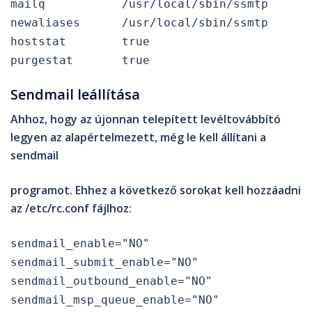
mailq /usr/local/sbin/ssmtp
newaliases /usr/local/sbin/ssmtp
hoststat true
purgestat true
Sendmail leállítása
Ahhoz, hogy az újonnan telepített levéltovábbító
legyen az alapértelmezett, még le kell állítani a
sendmail
programot. Ehhez a következő sorokat kell hozzáadni
az /etc/rc.conf fájlhoz:
sendmail_enable="NO"
sendmail_submit_enable="NO"
sendmail_outbound_enable="NO"
sendmail_msp_queue_enable="NO"