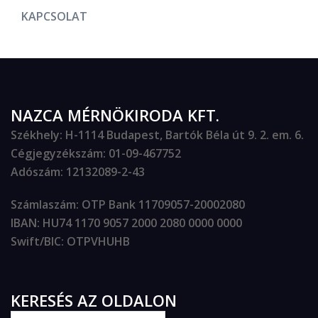
KAPCSOLAT
NAZCA MÉRNÖKIRODA KFT.
Székhely
: H-1114 Budapest, Bartók Béla út 9. 2. em. 6.
Cégjegyzékszám
: 01-09-467752
Adószám
: 12132089-2-43
Számlaszám
: OTP Bank 11709057-20002080
IBAN
: HU74 1170 9057 2000 2080 0000 0000
Swift/BIC
: OTPVHUHB
KERESÉS AZ OLDALON