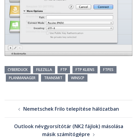
CYBERDUCK
FILEZILLA
FTP
FTP KLIENS
FTPES
PLANMANAGER
TRANSMIT
WINSCP
Nemetschek Frilo telepítése hálózatban
Outlook névgyorsítótár (NK2 fájlok) másolása
másik számítógépre