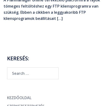
A Planmanager online tervkezelő platformra a fájlok
tömeges feltöltéshez egy FTP kliensprogramra van
szükség. Ebben a cikkben a leggyakoribb FTP
kliensprogramok beállításait […]
KERESÉS:
KEZDŐOLDAL