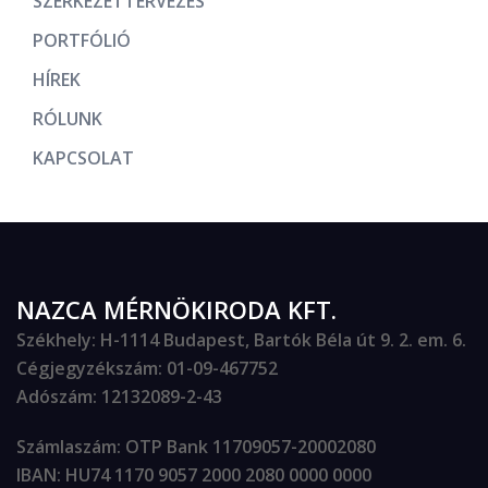
SZERKEZETTERVEZÉS
PORTFÓLIÓ
HÍREK
RÓLUNK
KAPCSOLAT
NAZCA MÉRNÖKIRODA KFT.
Székhely
: H-1114 Budapest, Bartók Béla út 9. 2. em. 6.
Cégjegyzékszám
: 01-09-467752
Adószám
: 12132089-2-43
Számlaszám
: OTP Bank 11709057-20002080
IBAN
: HU74 1170 9057 2000 2080 0000 0000