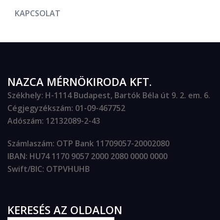
KAPCSOLAT
NAZCA MÉRNÖKIRODA KFT.
Székhely
: H-1114 Budapest, Bartók Béla út 9. 2. em. 6.
Cégjegyzékszám
: 01-09-467752
Adószám
: 12132089-2-43
Számlaszám
: OTP Bank 11709057-20002080
IBAN
: HU74 1170 9057 2000 2080 0000 0000
Swift/BIC
: OTPVHUHB
KERESÉS AZ OLDALON