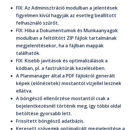
FIX
: Az
Adminisztráció
modulban a jelentések
figyelmen kívül hagyják az esetleg beállított
felhasználó szűrőt.
FIX
: Hiba a
Dokumentumok
és
Munkaanyagok
modulban a feltöltött ZIP fájlok tartalmának
megjelenítésekor, ha a fájlban mappák
találhatók.
FIX
: Kisebb javítások és optimalizálások a
kódban, pl. a fastruktúrák kezelésében.
A
Planmanager
által a PDF fájlokról generált
képek (előnézetek) mostantól vízjellel lesznek
ellátva.
A böngésző ellenőrzése mostantól csak a
bejelentkezésnél történik meg, így többi oldal
betöltése gyorsabb lett.
Frissített böngésző adatbázis.
Keresett szövegek optimalizált megjelenítése a