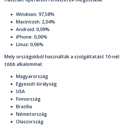
Windows: 97,58%
Macintosh: 2,04%
Android: 0,09%
iPhone: 0,06%
Linux: 0,06%
Mely országokból használták a szolgáltatást 10-nél
több alkalommal:
Magyarország
Egyesült királyság
USA
Finnország
Brazília
Németország
Olaszország