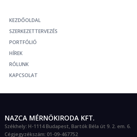
KEZDŐOLDAL
SZERKEZETTERVEZÉS
PORTFÓLIÓ
HÍREK
RÓLUNK
KAPCSOLAT
NAZCA MÉRNÖKIRODA KFT.
Székhely
: H-1114 Budapest, Bartók Béla út 9. 2. em. 6.
Cégjegyzékszám
: 01-09-467752