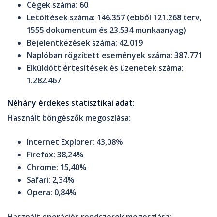
Cégek száma:
60
Letöltések száma:
146.357
(ebből 121.268 terv,
1555 dokumentum és 23.534 munkaanyag)
Bejelentkezések száma:
42.019
Naplóban rögzített események száma:
387.771
Elküldött értesítések és üzenetek száma:
1.282.467
Néhány érdekes statisztikai adat:
Használt böngészők megoszlása:
Internet Explorer: 43,08%
Firefox: 38,24%
Chrome: 15,40%
Safari: 2,34%
Opera: 0,84%
Használt operációs rendszerek megoszlása: