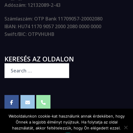
Adószám
: 12132089-2-43
Számlaszám
: OTP Bank 11709057-20002080
IBAN
: HU74 1170 9057 2000 2080 0000 0000
Swift/BIC
: OTPVHUHB
KERESÉS AZ OLDALON
Weboldalunkon cookie-kat használunk annak érdekében, hogy
Önnek a legjobb élményt nyújtsuk. Ha folytatja az oldal
használatát, akkor feltételezzük, hogy Ön elégedett ezzel.