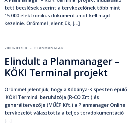
A Planmanager – KÖKI terminál projekt indulásakor
tett becslések szerint a tervkezelőnek több mint
15.000 elektronikus dokumentumot kell majd
kezelnie. Örömmel jelentjük, […]
2008/01/08
PLANMANAGER
Elindult a Planmanager –
KÖKI Terminal projekt
Örömmel jelentjük, hogy a Kőbánya-Kispesten épülő
KÖKI Terminál beruházója (R-CO Zrt.) és
generáltervezője (MŰÉP Kft.) a Planmanager Online
tervkezelőt választotta a teljes tervdokumentáció
[…]