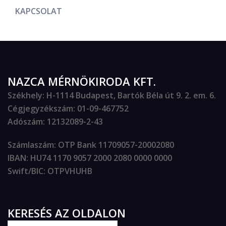
KAPCSOLAT
NAZCA MÉRNÖKIRODA KFT.
Székhely
: H-1114 Budapest, Bartók Béla út 9. 2. em. 6.
Cégjegyzékszám
: 01-09-467752
Adószám
: 12132089-2-43
Számlaszám
: OTP Bank 11709057-20002080
IBAN
: HU74 1170 9057 2000 2080 0000 0000
Swift/BIC
: OTPVHUHB
KERESÉS AZ OLDALON