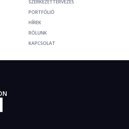
SZERKEZETTERVEZÉS
PORTFÓLIÓ
HÍREK
RÓLUNK
KAPCSOLAT
ON