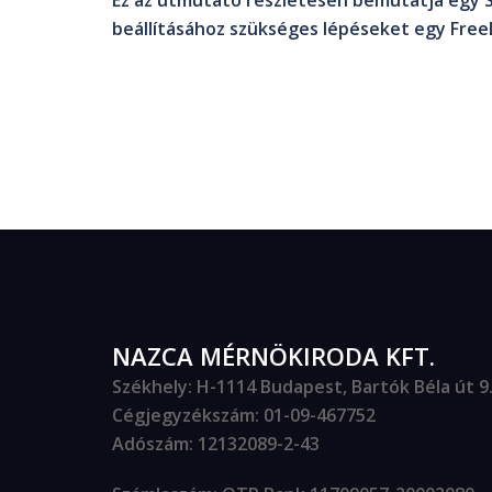
Ez az útmutató részletesen bemutatja egy 
beállításához szükséges lépéseket egy FreeB
NAZCA MÉRNÖKIRODA KFT.
Székhely
: H-1114 Budapest, Bartók Béla út 9. 
Cégjegyzékszám
: 01-09-467752
Adószám
: 12132089-2-43