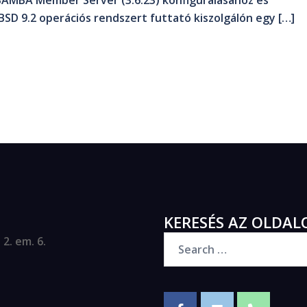
SAMBA Member Server (3.6.23) konfigurálásához és
SD 9.2 operációs rendszert futtató kiszolgálón egy […]
KERESÉS AZ OLDAL
2. em. 6.