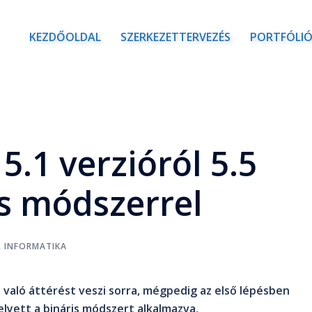
KEZDŐOLDAL
SZERKEZETTERVEZÉS
PORTFÓLI
.1 verzióról 5.5
is módszerrel
,
INFORMATIKA
ra való áttérést veszi sorra, mégpedig az első lépésben
lyett a bináris módszert alkalmazva.