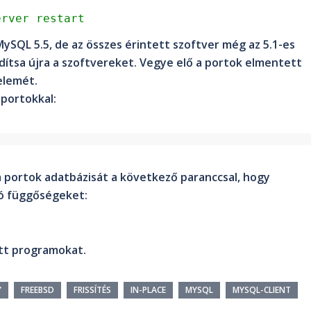
erver restart
MySQL 5.5, de az összes érintett szoftver még az 5.1-es
ndítsa újra a szoftvereket. Vegye elő a portok elmentett
 elemét.
portokkal:
l
 a portok adatbázisát a következő paranccsal, hogy
ató függőségeket:
ott programokat.
Y
FREEBSD
FRISSÍTÉS
IN-PLACE
MYSQL
MYSQL-CLIENT