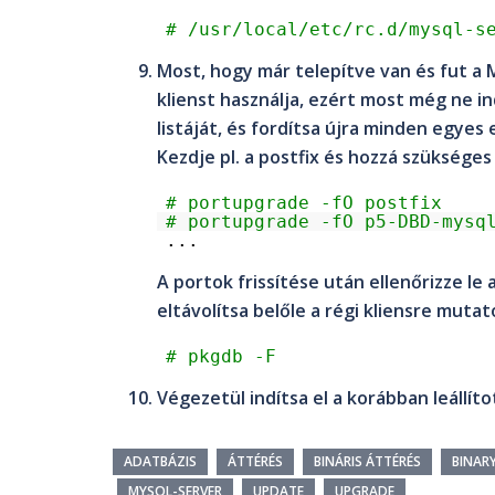
# /usr/local/etc/rc.d/mysql-s
Most, hogy már telepítve van és fut a 
klienst használja, ezért most még ne i
listáját, és fordítsa újra minden egyes
Kezdje pl. a
postfix
és hozzá szükséges 
# portupgrade -fO postfix
# portupgrade -fO p5-DBD-mysq
...
A portok frissítése után ellenőrizze le
eltávolítsa belőle a régi kliensre mut
# pkgdb -F
Végezetül indítsa el a korábban leállít
ADATBÁZIS
ÁTTÉRÉS
BINÁRIS ÁTTÉRÉS
BINAR
MYSQL-SERVER
UPDATE
UPGRADE