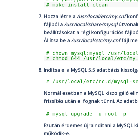
# make install clean
Hozza létre a
/usr/local/etc/my.cnf
konfi
fájlból a
/usr/local/share/mysql
útvonalr
beállításokat a régi konfigurációs fájlbó
Állítsa be a
/usr/local/etc/my.cnf
fájl me
# chown mysql:mysql /usr/loca
# chmod 644 /usr/local/etc/my
Indítsa el a MySQL 5.5 adatbázis kiszolg
# /usr/local/etc/rc.d/mysql-s
Normál esetben a MySQL kiszolgáló elind
frissítés után el fognak tűnni. Az adatb
# mysql_upgrade -u root -p
Ezután érdemes újraindítani a MySQL k
működik-e.