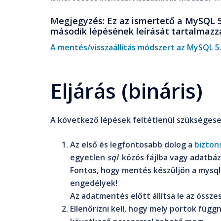
Megjegyzés
: Ez az ismertető a MySQL 
második lépésének leírását tartalmazza
A mentés/visszaállítás módszert az MySQL 5.0
Eljárás (bináris)
A következő lépések feltétlenül szükségese
Az első és legfontosabb dolog a
bizton
egyetlen
sql
közös fájlba vagy adatbá
Fontos, hogy mentés készüljön a
mysql
engedélyek!
Az adatmentés előtt állítsa le az össze
Ellenőrizni kell, hogy mely portok függ