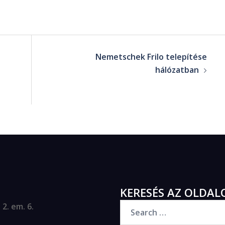
Nemetschek Frilo telepítése
hálózatban
KERESÉS AZ OLDAL
2. em. 6.