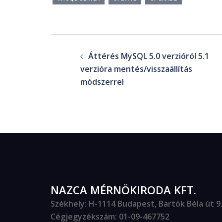
Áttérés MySQL 5.0 verzióról 5.1
verzióra mentés/visszaállítás
módszerrel
NAZCA MÉRNÖKIRODA KFT.
Székhely
: H-1114 Budapest, Bartók Béla út 9. 
Cégjegyzékszám
: 01-09-467752