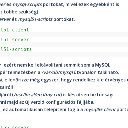
ver
és
mysql-scripts
portokat, mivel ezek egyébként is
esz többé szükség).
erver
és
mysql51-scripts
portokat.
ql51-client
ql51-server
ql51-scripts
er, ezért nem kell eltávolítani semmit sem a MySQL
apértelmezésben a
/var/db/mysql
útvonalon található.
á, ellenőrizze még egyszer, hogy rendelkezik-e érvényes 
airól!
járól (
/usr/local/etcl/my.cnf
) is készítsen biztonsági
nni majd az új verzió konfigurációs fájljába.
, ez automatikusan telepíteni fogja a
mysql55-client
port
ql55-server