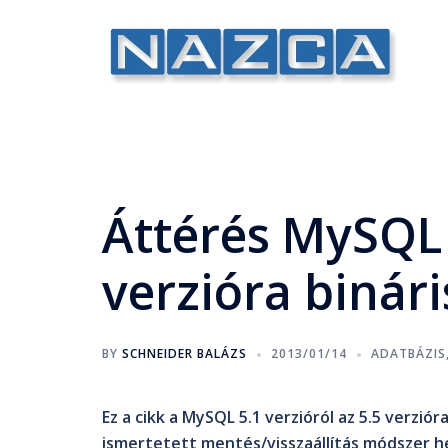
Áttérés MySQL 5
verzióra binár
BY
SCHNEIDER BALÁZS
2013/01/14
ADATBÁZIS
Ez a cikk a MySQL 5.1 verzióról az 5.5 verzió
ismertetett mentés/visszaállítás módszer he