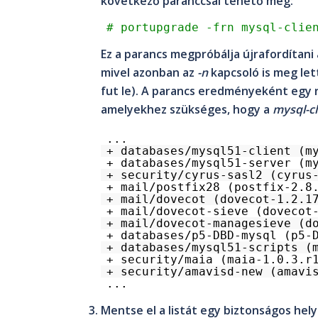
következő paranccsal tehető meg:
# portupgrade -frn mysql-clie
Ez a parancs megpróbálja újrafordítani
mivel azonban az
-n
kapcsoló is meg let
fut le). A parancs eredményeként egy r
amelyekhez szükséges, hogy a
mysql-cl
...
+ databases/mysql51-client (m
+ databases/mysql51-server (m
+ security/cyrus-sasl2 (cyrus
+ mail/postfix28 (postfix-2.8
+ mail/dovecot (dovecot-1.2.1
+ mail/dovecot-sieve (dovecot
+ mail/dovecot-managesieve (d
+ databases/p5-DBD-mysql (p5-
+ databases/mysql51-scripts (
+ security/maia (maia-1.0.3.r
+ security/amavisd-new (amavi
...
Mentse el a listát egy biztonságos hely