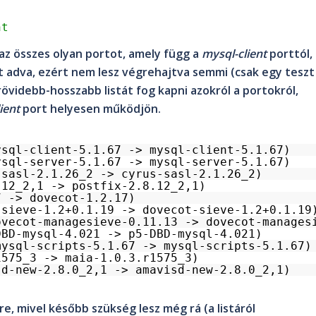
nt
 az összes olyan portot, amely függ a
mysql-client
porttól,
t adva, ezért nem lesz végrehajtva semmi (csak egy teszt
övidebb-hosszabb listát fog kapni azokról a portokról,
ient
port helyesen működjön.
ysql-client-5.1.67 -> mysql-client-5.1.67)
ysql-server-5.1.67 -> mysql-server-5.1.67)
-sasl-2.1.26_2 -> cyrus-sasl-2.1.26_2)
.12_2,1 -> postfix-2.8.12_2,1)
7 -> dovecot-1.2.17)
-sieve-1.2+0.1.19 -> dovecot-sieve-1.2+0.1.19
ovecot-managesieve-0.11.13 -> dovecot-manages
DBD-mysql-4.021 -> p5-DBD-mysql-4.021)
mysql-scripts-5.1.67 -> mysql-scripts-5.1.67)
1575_3 -> maia-1.0.3.r1575_3)
sd-new-2.8.0_2,1 -> amavisd-new-2.8.0_2,1)
re, mivel később szükség lesz még rá (a listáról