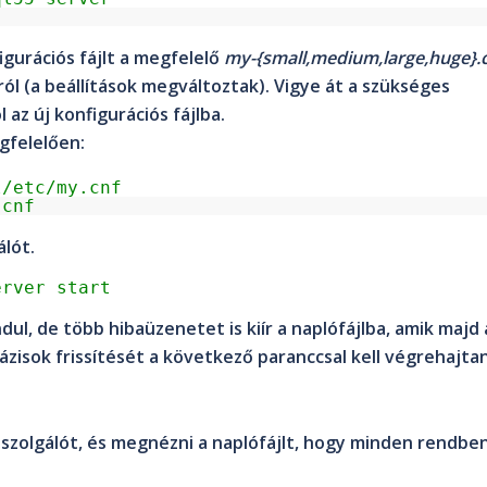
gurációs fájlt a megfelelő
my-{small,medium,large,huge}.
ól (a beállítások megváltoztak). Vigye át a szükséges
l az új konfigurációs fájlba.
gfelelően:
l/etc/my.cnf
.cnf
álót.
erver start
ul, de több hibaüzenetet is kiír a naplófájlba, amik majd 
ázisok frissítését a következő paranccsal kell végrehajtan
iszolgálót, és megnézni a naplófájlt, hogy minden rendbe