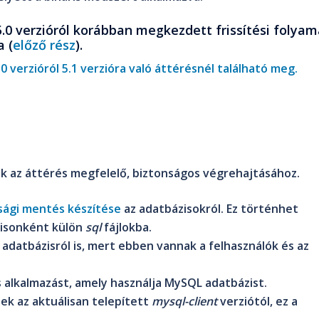
5.0 verzióról korábban megkezdett frissítési folyam
 (
előző rész
).
 verzióról 5.1 verzióra való áttérésnél található meg.
k az áttérés megfelelő, biztonságos végrehajtásához.
sági mentés készítése
az adatbázisokról. Ez történhet
zisonként külön
sql
fájlokba.
adatbázisról is, mert ebben vannak a felhasználók és az
s alkalmazást, amely használja MySQL adatbázist.
nek az aktuálisan telepített
mysql-client
verziótól, ez a