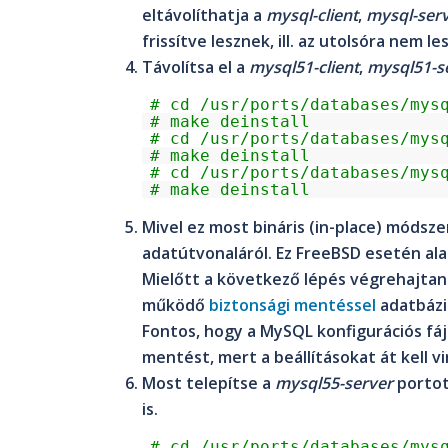
eltávolíthatja a
mysql-client
,
mysql-ser
frissítve lesznek, ill. az utolsóra nem l
Távolítsa el a
mysql51-client
,
mysql51-s
# cd /usr/ports/databases/mys
# make deinstall
# cd /usr/ports/databases/mys
# make deinstall
# cd /usr/ports/databases/mys
# make deinstall
Mivel ez most bináris (in-place) módsz
adatútvonaláról. Ez
FreeBSD
esetén al
Mielőtt a következő lépés végrehajtan
működő
biztonsági mentéssel
adatbázis
Fontos, hogy a MySQL konfigurációs fájl
mentést, mert a beállításokat át kell vi
Most telepítse a
mysql55-server
portot
is.
# cd /usr/ports/databases/mys