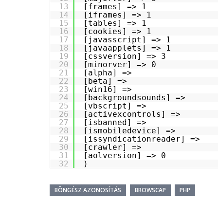
13
[frames] => 1
14
[iframes] => 1
15
[tables] => 1
16
[cookies] => 1
17
[javasscript] => 1
18
[javaapplets] => 1
19
[cssversion] => 3
20
[minorver] => 0
21
[alpha] =>
22
[beta] =>
23
[win16] =>
24
[backgroundsounds] =>
25
[vbscript] =>
26
[activexcontrols] =>
27
[isbanned] =>
28
[ismobiledevice] =>
29
[issyndicationreader] =>
30
[crawler] =>
31
[aolversion] => 0
32
)
BÖNGÉSZ AZONOSÍTÁS
BROWSCAP
PHP