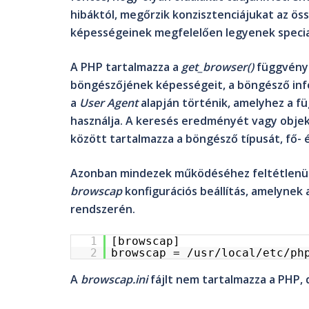
hibáktól, megőrzik konzisztenciájukat az ö
képességeinek megfelelően legyenek special
A PHP tartalmazza a
get_browser()
függvényt
böngészőjének képességeit, a böngésző inf
a
User Agent
alapján történik, amelyhez a 
használja. A keresés eredményét vagy obje
között tartalmazza a böngésző típusát, fő- é
Azonban mindezek működéséhez feltétlenül 
browscap
konfigurációs beállítás, amelynek
rendszerén.
1
[browscap]
2
browscap = /usr/local/etc/ph
A
browscap.ini
fájlt nem tartalmazza a PHP, 