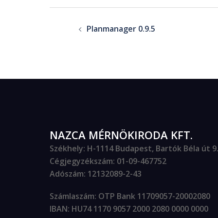
Planmanager 0.9.5
NAZCA MÉRNÖKIRODA KFT.
Székhely
: H-1114 Budapest, Bartók Béla út 9. 
Cégjegyzékszám
: 01-09-467752
Adószám
: 12132089-2-43
Számlaszám
: OTP Bank 11709057-20002080
IBAN
: HU74 1170 9057 2000 2080 0000 0000