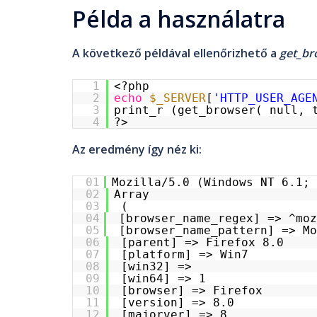
Példa a használatra
A következő példával ellenőrizhető a
get_br
1
<?php
2
echo
$_SERVER
[
'HTTP_USER_AGE
3
print_r (get_browser( null, 
4
?>
Az eredmény így néz ki:
01
Mozilla/5.0 (Windows NT 6.1; 
02
Array
03
(
04
[browser_name_regex] => ^mo
05
[browser_name_pattern] => Mo
06
[parent] => Firefox 8.0
07
[platform] => Win7
08
[win32] =>
09
[win64] => 1
10
[browser] => Firefox
11
[version] => 8.0
12
[majorver] => 8