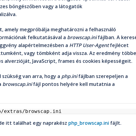
sszes böngészőben vagy a látogatók
izálva.
, amely megpróbálja meghatározni a felhasználó
ormációnak felkutatásával a
browscap.ini
fájlban. A keres
függvény alapértelmezésben a
HTTP User-Agent
fejlécet
ktumként, vagy tömbként adja vissza. Az eredmény több
s alverzióját, JavaScript, frames és cookies képességeit.
szükség van arra, hogy a
php.ini
fájlban szerepeljen a
 a
browscap.ini
fájl pontos helyére kell mutatnia a
p/extras/browscap.ini
de itt találhat egy naprakész
php_browscap.ini
fájlt.