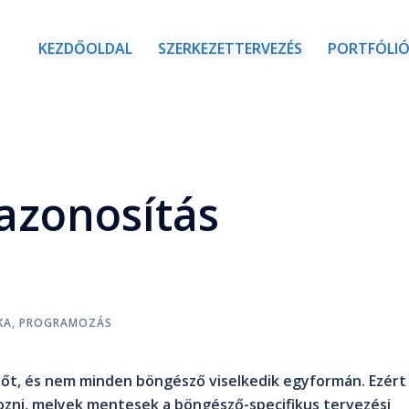
KEZDŐOLDAL
SZERKEZETTERVEZÉS
PORTFÓLI
azonosítás
KA
,
PROGRAMOZÁS
őt, és nem minden böngésző viselkedik egyformán. Ezért
hozni, melyek mentesek a böngésző-specifikus tervezési