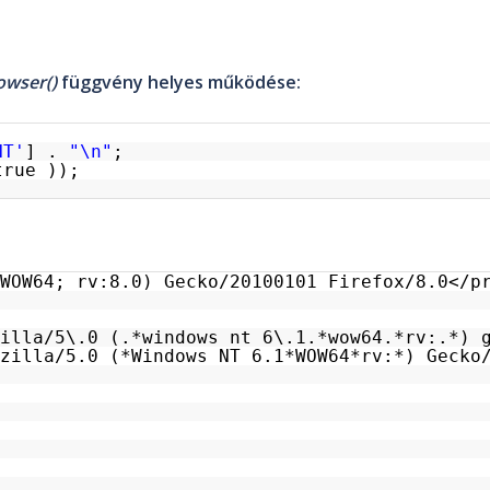
owser()
függvény helyes működése:
NT'
] . 
"\n"
;
true ));
WOW64; rv:8.0) Gecko/20100101 Firefox/8.0</p
zilla/5\.0 (.*windows nt 6\.1.*wow64.*rv:.*) 
zilla/5.0 (*Windows NT 6.1*WOW64*rv:*) Gecko