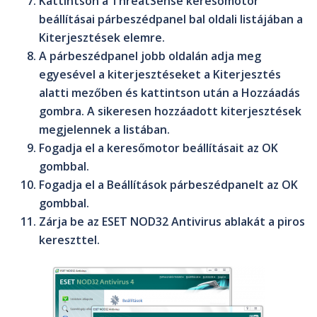
Kattintson a
ThreatSense keresőmotor
beállításai
párbeszédpanel bal oldali listájában a
Kiterjesztések
elemre.
A párbeszédpanel jobb oldalán adja meg
egyesével a kiterjesztéseket a
Kiterjesztés
alatti mezőben és kattintson után a
Hozzáadás
gombra. A sikeresen hozzáadott kiterjesztések
megjelennek a listában.
Fogadja el a keresőmotor beállításait az
OK
gombbal.
Fogadja el a Beállítások párbeszédpanelt az
OK
gombbal.
Zárja be az
ESET NOD32 Antivirus
ablakát a piros
kereszttel.