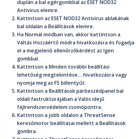
duplán a bal egérgombbal az
ESET NOD32
Antivirus
elemre.
Kattintson az
ESET NOD32 Antivirus
ablakának
bal oldalán a
Beállítások
elemre.
Ha
Normál módban
van, akkor kattintson a
Váltás Hozzáértő módra
hivatkozásra és fogadja
el a megjelenő ellenőrzőkérdést az
Igen
gombbal.
Kattintson a
Minden további beállítási
lehetőség megtekintése…
hivatkozásra vagy
nyomja meg az
F5
billentyűt.
Kattintson a
Beállítások
párbeszédpanel bal
oldali fastruktúrájában a
Valós idejű
fájlrendszervédelem
csomópontra.
Kattintson a jobb oldalon a
ThreatSense
keresőmotor beállításai
mellett a
Beállítások
gombra.