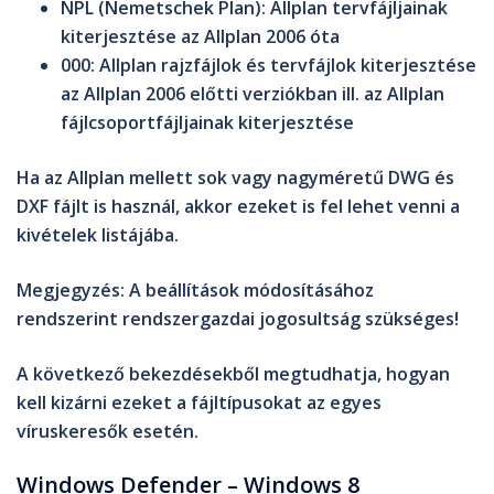
NPL
(Nemetschek Plan): Allplan tervfájljainak
kiterjesztése az Allplan 2006 óta
000
: Allplan rajzfájlok és tervfájlok kiterjesztése
az Allplan 2006 előtti verziókban ill. az Allplan
fájlcsoportfájljainak kiterjesztése
Ha az Allplan mellett sok vagy nagyméretű
DWG
és
DXF
fájlt is használ, akkor ezeket is fel lehet venni a
kivételek listájába.
Megjegyzés
: A beállítások módosításához
rendszerint
rendszergazdai
jogosultság szükséges!
A következő bekezdésekből megtudhatja, hogyan
kell kizárni ezeket a fájltípusokat az egyes
víruskeresők esetén.
Windows Defender – Windows 8