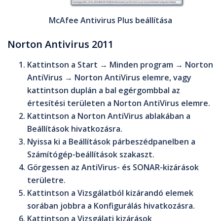
McAfee Antivirus Plus beállítása
Norton Antivirus 2011
Kattintson a
Start
→
Minden program
→
Norton
AntiVirus
→
Norton AntiVirus
elemre, vagy
kattintson duplán a bal egérgombbal az
értesítési területen a
Norton AntiVirus
elemre.
Kattintson a
Norton AntiVirus
ablakában a
Beállítások
hivatkozásra.
Nyissa ki a
Beállítások
párbeszédpanelben a
Számítógép-beállítások
szakaszt.
Görgessen az
AntiVirus- és SONAR-kizárások
területre.
Kattintson a
Vizsgálatból kizárandó elemek
sorában jobbra a
Konfigurálás
hivatkozásra.
Kattintson a
Vizsgálati kizárások