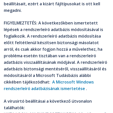
beállításait, ezért a kizárt fájltípusokat is ott kell
megadni.
FIGYELMEZTETÉS
: A következőkben ismertetett
lépések a rendszerleíró adatbázis módosításával is
foglalkozik. A rendszerleíró adatbázis módosítása
előtt feltétlenül készítsen biztonsági másolatot
arról, és csak akkor fogjon hozzá a művelethez, ha
probléma esetén tisztában van a rendszerleíró
adatbázis visszaállításának módjával. A rendszerleíró
adatbázis biztonsági mentéséről, visszaállításáról és
módosításáról a Microsoft Tudásbázis alábbi
cikkében tájékozódhat:
A Microsoft Windows
rendszerleíró adatbázisának ismertetése
.
A vírusirtó beállításai a következő útvonalon
találhatók: