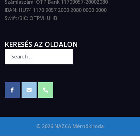
Számlaszám
: OTP Bank 11709057-20002080
IBAN
: HU74 1170 9057 2000 2080 0000 0000
Swift/BIC
: OTPVHUHB
KERESÉS AZ OLDALON
© 2026 NAZCA Mérnökiroda