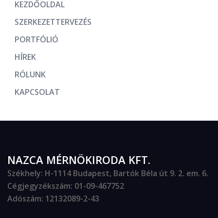
KEZDŐOLDAL
SZERKEZETTERVEZÉS
PORTFÓLIÓ
HÍREK
RÓLUNK
KAPCSOLAT
NAZCA MÉRNÖKIRODA KFT.
Székhely
: H-1114 Budapest, Bartók Béla út 9. 2. em. 6.
Cégjegyzékszám
: 01-09-467752
Adószám
: 12132089-2-43