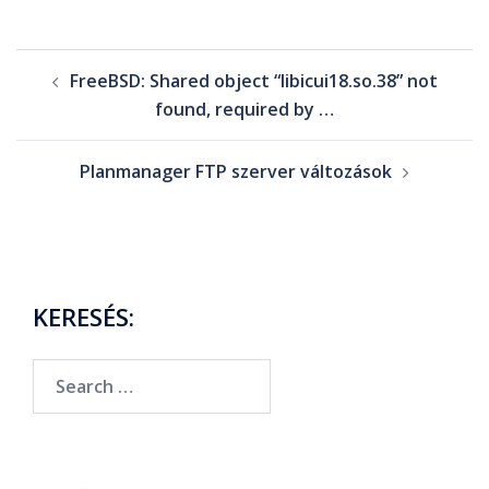
FreeBSD: Shared object “libicui18.so.38” not
found, required by …
Planmanager FTP szerver változások
KERESÉS: