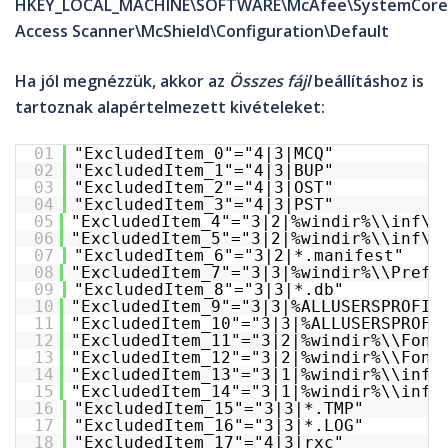
HKEY_LOCAL_MACHINE\SOFTWARE\McAfee\SystemCore
Access Scanner\McShield\Configuration\Default
Ha jól megnézzük, akkor az
Összes fájl
beállításhoz is
tartoznak alapértelmezett kivételeket:
01
"ExcludedItem_0"="4|3|MCQ"
02
"ExcludedItem_1"="4|3|BUP"
03
"ExcludedItem_2"="4|3|OST"
04
"ExcludedItem_3"="4|3|PST"
05
"ExcludedItem_4"="3|2|%windir%\\inf\\
06
"ExcludedItem_5"="3|2|%windir%\\inf\\
07
"ExcludedItem_6"="3|2|*.manifest"
08
"ExcludedItem_7"="3|3|%windir%\\Prefe
09
"ExcludedItem_8"="3|3|*.db"
10
"ExcludedItem_9"="3|3|%ALLUSERSPROFIL
11
"ExcludedItem_10"="3|3|%ALLUSERSPROFI
12
"ExcludedItem_11"="3|2|%windir%\\Font
13
"ExcludedItem_12"="3|2|%windir%\\Font
14
"ExcludedItem_13"="3|1|%windir%\\inf\
15
"ExcludedItem_14"="3|1|%windir%\\inf\
16
"ExcludedItem_15"="3|3|*.TMP"
17
"ExcludedItem_16"="3|3|*.LOG"
18
"ExcludedItem_17"="4|3|rxc"