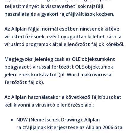
teljesítményét is visszavetheti sok rajzfájl
használata és a gyakori rajzfájlváltások közben.
Az Allplan fájljai normál esetben nincsenek kitéve
vírusfertőzésnek, ezért nyugodtan ki lehet zárni a
vírusirtó programok által ellenőrzött fájlok köréből.
Megjegyzés
: Jelenleg csak az OLE objektumként
beágyazott vírussal fertőzött OLE objektumok
jelentenek kockázatot (pl. Word makróvírussal
fertőzött fájlok).
Az Allplan használatakor a következő fájltípusokat
kell kivonni a vírusirtó ellenőrzése alól:
NDW
(Nemetschek Drawing): Allplan
rajzfájljainak kiterjesztése az Allplan 2006 óta