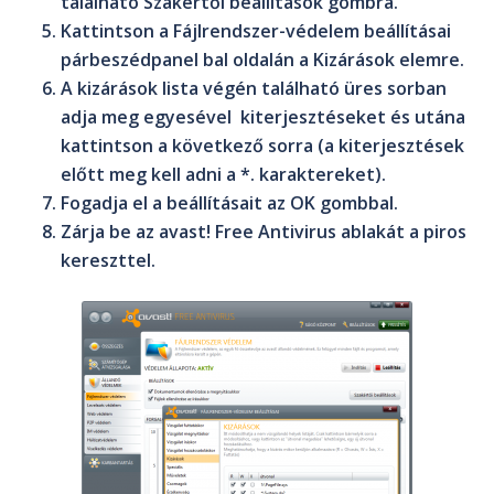
található
Szakértői beállítások
gombra.
Kattintson a
Fájlrendszer-védelem beállításai
párbeszédpanel bal oldalán a
Kizárások
elemre.
A kizárások lista végén található üres sorban
adja meg egyesével kiterjesztéseket és utána
kattintson a következő sorra (a kiterjesztések
előtt meg kell adni a
*.
karaktereket).
Fogadja el a beállításait az
OK
gombbal.
Zárja be az
avast! Free Antivirus
ablakát a piros
kereszttel.