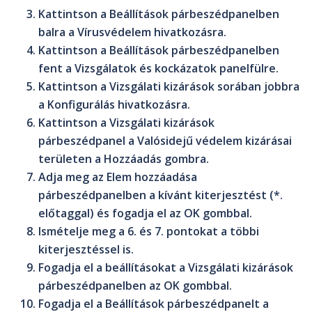
Kattintson a
Beállítások
párbeszédpanelben
balra a
Vírusvédelem
hivatkozásra.
Kattintson a
Beállítások
párbeszédpanelben
fent a
Vizsgálatok és kockázatok
panelfülre.
Kattintson a
Vizsgálati kizárások
sorában jobbra
a
Konfigurálás
hivatkozásra.
Kattintson a
Vizsgálati kizárások
párbeszédpanel a
Valósidejű védelem kizárásai
területen a
Hozzáadás
gombra.
Adja meg az
Elem hozzáadása
párbeszédpanelben a kívánt kiterjesztést (*.
előtaggal) és fogadja el az
OK
gombbal.
Ismételje meg a 6. és 7. pontokat a többi
kiterjesztéssel is.
Fogadja el a beállításokat a
Vizsgálati kizárások
párbeszédpanelben az
OK
gombbal.
Fogadja el a
Beállítások
párbeszédpanelt a