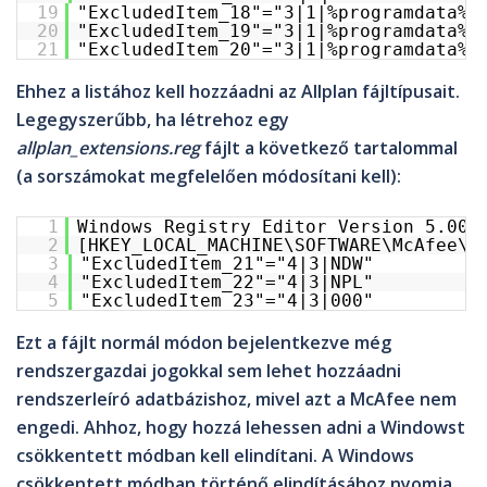
19
"ExcludedItem_18"="3|1|%programdata%\
20
"ExcludedItem_19"="3|1|%programdata%\
21
"ExcludedItem_20"="3|1|%programdata%\
Ehhez a listához kell hozzáadni az Allplan fájltípusait.
Legegyszerűbb, ha létrehoz egy
allplan_extensions.reg
fájlt a következő tartalommal
(a sorszámokat megfelelően módosítani kell):
1
Windows Registry Editor Version 5.00
2
[HKEY_LOCAL_MACHINE\SOFTWARE\McAfee\S
3
"ExcludedItem_21"="4|3|NDW"
4
"ExcludedItem_22"="4|3|NPL"
5
"ExcludedItem_23"="4|3|000"
Ezt a fájlt normál módon bejelentkezve még
rendszergazdai jogokkal sem lehet hozzáadni
rendszerleíró adatbázishoz, mivel azt a McAfee nem
engedi. Ahhoz, hogy hozzá lehessen adni a Windowst
csökkentett módban kell elindítani. A Windows
csökkentett módban történő elindításához nyomja