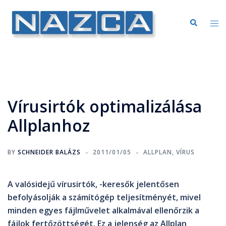
Vírusirtók optimalizálása
Allplanhoz
BY
SCHNEIDER BALÁZS
2011/01/05
ALLPLAN
,
VÍRUS
A valósidejű vírusirtók, -keresők jelentősen
befolyásolják a számítógép teljesítményét, mivel
minden egyes fájlművelet alkalmával ellenőrzik a
fájlok fertőzöttségét. Ez a jelenség az Allplan