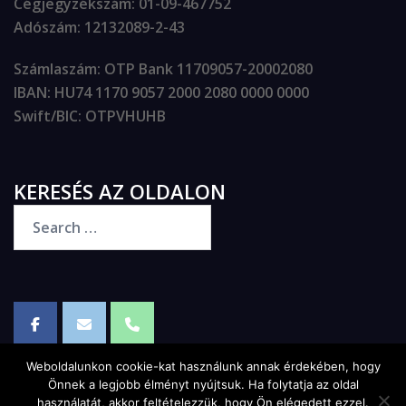
Cégjegyzékszám
: 01-09-467752
Adószám
: 12132089-2-43
Számlaszám
: OTP Bank 11709057-20002080
IBAN
: HU74 1170 9057 2000 2080 0000 0000
Swift/BIC
: OTPVHUHB
KERESÉS AZ OLDALON
Weboldalunkon cookie-kat használunk annak érdekében, hogy
Önnek a legjobb élményt nyújtsuk. Ha folytatja az oldal
használatát, akkor feltételezzük, hogy Ön elégedett ezzel.