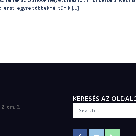
nálnak az Outlook helyett más (pl. Thunderbird, webmai
klienst, egyre többeknél tűnik […]
KERESÉS AZ OLDAL
2. em. 6.