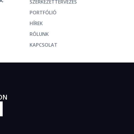
l,
SZERKEZETTERVEZÉS
PORTFÓLIÓ
HÍREK
RÓLUNK
KAPCSOLAT
ON