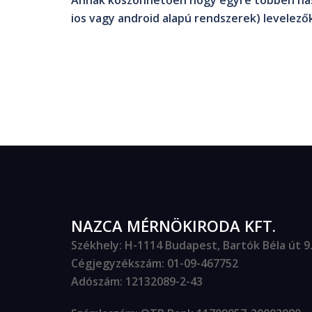
Annak köszönhetően hogy egyre többen hasz
ios vagy android alapú rendszerek) levelező
NAZCA MÉRNÖKIRODA KFT.
Székhely
: H-1114 Budapest, Bartók Béla út 9. 
Cégjegyzékszám
: 01-09-467752
Adószám
: 12132089-2-43