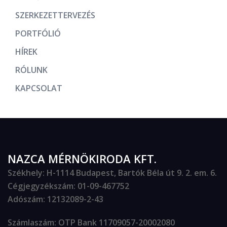
SZERKEZETTERVEZÉS
PORTFÓLIÓ
HÍREK
RÓLUNK
KAPCSOLAT
NAZCA MÉRNÖKIRODA KFT.
Székhely
: H-1114 Budapest, Bartók Béla út 9. 2. em. 6.
Cégjegyzékszám
: 01-09-467752
Adószám
: 12132089-2-43
Számlaszám
: OTP Bank 11709057-20002080